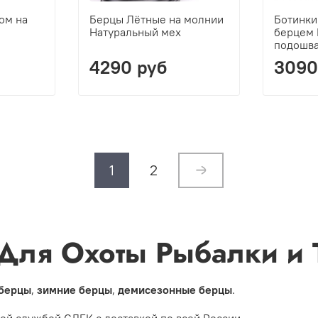
ом на
Берцы Лётные на молнии
Ботинки
Натуральный мех
берцем 
подошва
4290 руб
3090
1
2
Для Охоты Рыбалки и 
 берцы
,
зимние берцы
,
демисезонные берцы
.