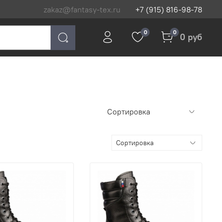
zakaz@fantasy-tex.ru
+7 (915) 816-98-78
0
0
0 руб