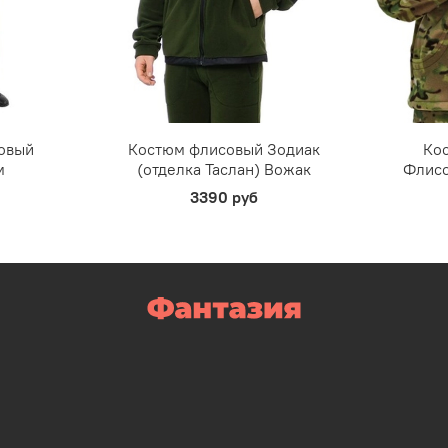
овый
Костюм флисовый Зодиак
Ко
м
(отделка Таслан) Вожак
Флисо
3390 руб