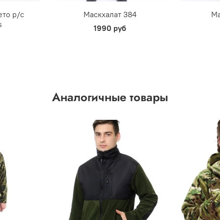
ето р/с
Маскхалат 384
Ма
s
1990 руб
Аналогичные товары