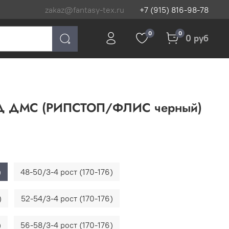
zakaz@fantasy-tex.ru
+7 (915) 816-98-78
0
0
0 руб
 ДМС (РИПСТОП/ФЛИС черный)
)
48-50/3-4 рост (170-176)
)
52-54/3-4 рост (170-176)
)
56-58/3-4 рост (170-176)