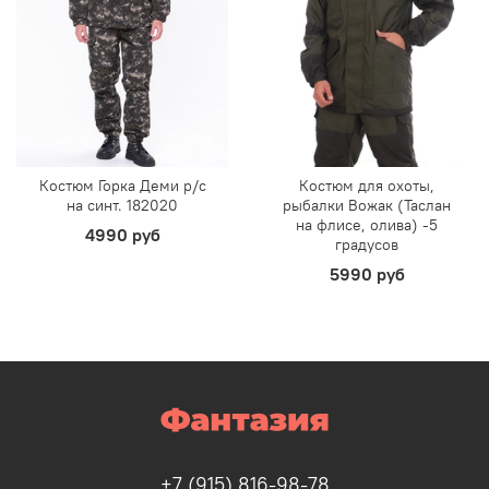
Костюм Горка Деми р/c
Костюм для охоты,
на синт. 182020
рыбалки Вожак (Таслан
на флисе, олива) -5
4990 руб
градусов
5990 руб
+7 (915) 816-98-78