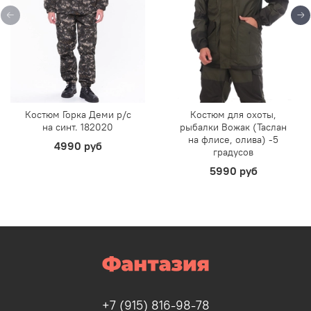
Костюм Горка Деми р/c
Костюм для охоты,
на синт. 182020
рыбалки Вожак (Таслан
на флисе, олива) -5
4990 руб
градусов
5990 руб
+7 (915) 816-98-78