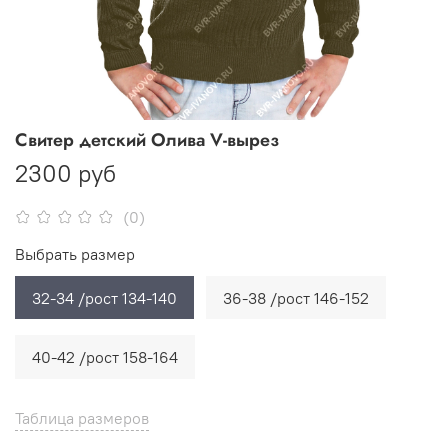
Свитер детский Олива V-вырез
2300 руб
(0)
Выбрать размер
32-34 /рост 134-140
36-38 /рост 146-152
40-42 /рост 158-164
Таблица размеров