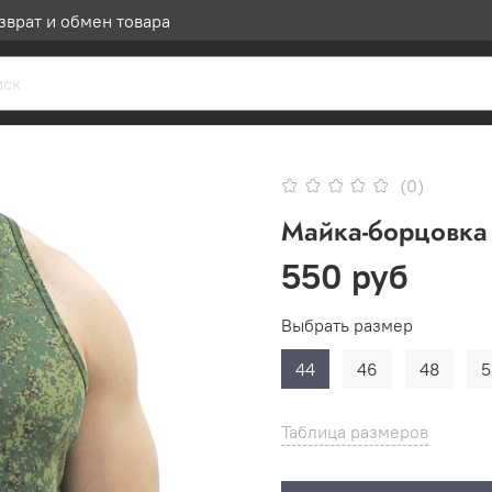
зврат и обмен товара
(0)
Майка-борцовка 
550 руб
Выбрать размер
44
46
48
5
Таблица размеров