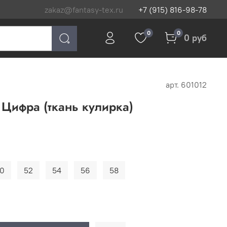
zakaz@fantasy-tex.ru
+7 (915) 816-98-78
0
0
0 руб
арт.
601012
Цифра (ткань кулирка)
0
52
54
56
58