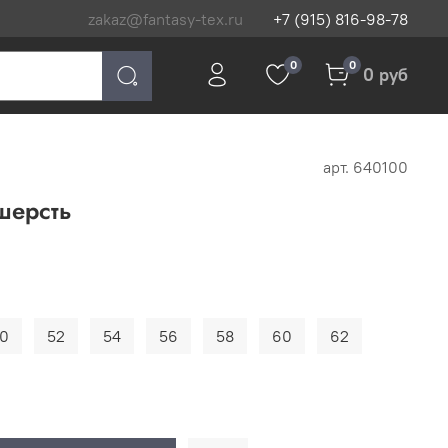
zakaz@fantasy-tex.ru
+7 (915) 816-98-78
0
0
0 руб
арт.
640100
шерсть
0
52
54
56
58
60
62