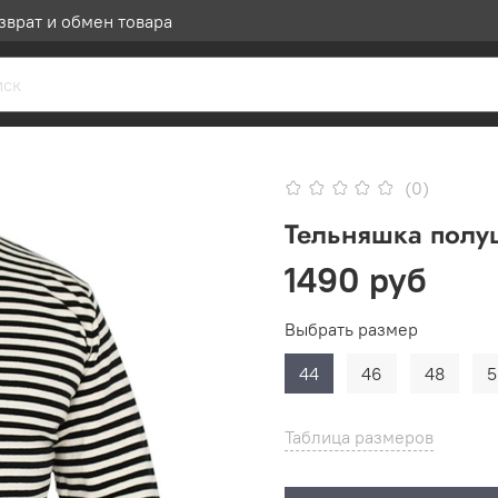
зврат и обмен товара
(0)
Тельняшка полу
1490 руб
Выбрать размер
44
46
48
5
Таблица размеров