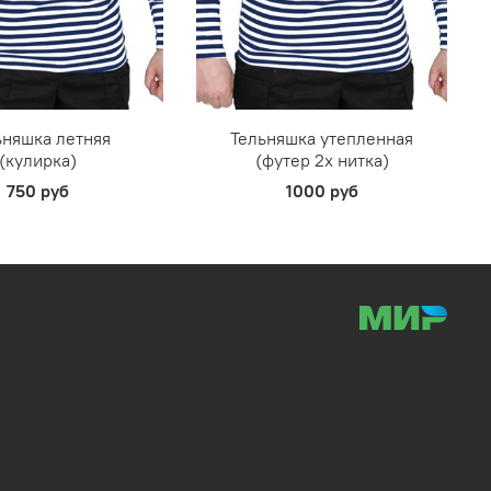
ьняшка летняя
Тельняшка утепленная
(кулирка)
(футер 2х нитка)
750 руб
1000 руб