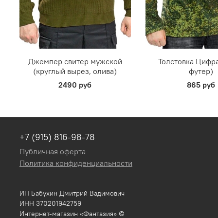
Джемпер свитер мужской
Толстовка Цифра
(круглый вырез, олива)
футер)
2490 руб
865 руб
+7 (915) 816-98-78
Публичная оферта
Политика конфиденциальности
ИП Бабухин Дмитрий Вадимович
ИНН 370201942759
Интернет-магазин «Фантазия» ©