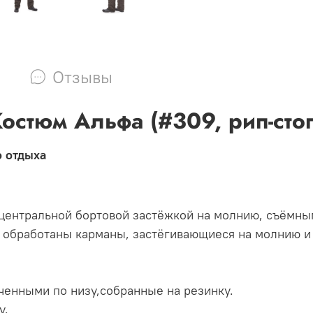
Отзывы
остюм Альфа (#309, рип-сто
о отдыха
 центральной бортовой застёжкой на молнию, съёмн
х обработаны карманы, застёгивающиеся на молнию 
аченными по низу,собранные на резинку.
у.