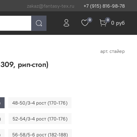
zakaz@fantasy-tex.ru
+7 (915) 816-98-78
0
0
0 руб
арт.
стайер
309, рип-стоп)
)
48-50/3-4 рост (170-176)
)
52-54/3-4 рост (170-176)
)
56-58/5-6 рост (182-188)