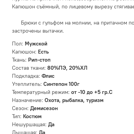
Капюшон съёмный, по лицевому вырезу стягива
Брюки с гульфом на молнии, на притачном поя
застрочены вытачки.
Пол:
Мужской
Капюшон:
Есть
Ткань:
Рип-стоп
Состав ткани:
80%ПЭ, 20%ХЛ
Подкладка:
Флис
Утеплитель:
Синтепон 100г
Температурный режим:
от -10 до +5 гр.С
Назначение:
Охота, рыбалка, туризм
Сезон:
Демисезон
Тип:
Костюм
Нешуршащая:
Да
Дышащая:
Да