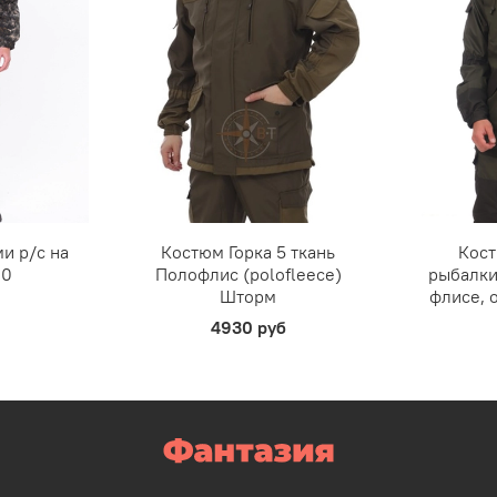
и р/c на
Костюм Горка 5 ткань
Кост
20
Полофлис (polofleece)
рыбалки
Шторм
флисе, 
4930 руб