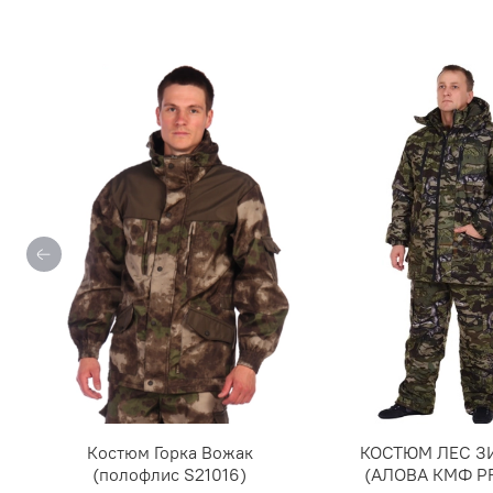
Костюм Горка Вожак
КОСТЮМ ЛЕС 
(полофлис S21016)
(АЛОВА КМФ PR