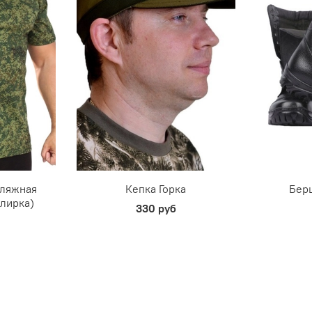
фляжная
Кепка Горка
Бер
улирка)
330 руб