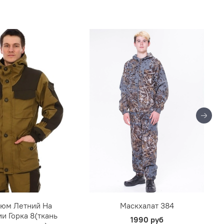
тюм Летний На
Маскхалат 384
и Горка 8(ткань
1990 руб