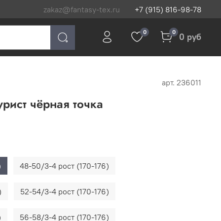
zakaz@fantasy-tex.ru
+7 (915) 816-98-78
0
0
0 руб
арт.
236011
урист чёрная точка
)
48-50/3-4 рост (170-176)
)
52-54/3-4 рост (170-176)
)
56-58/3-4 рост (170-176)