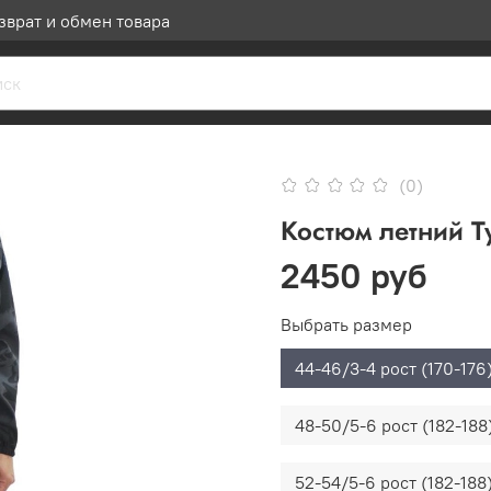
зврат и обмен товара
(0)
Костюм летний Т
2450 руб
Выбрать размер
44-46/3-4 рост (170-176
48-50/5-6 рост (182-188
52-54/5-6 рост (182-188