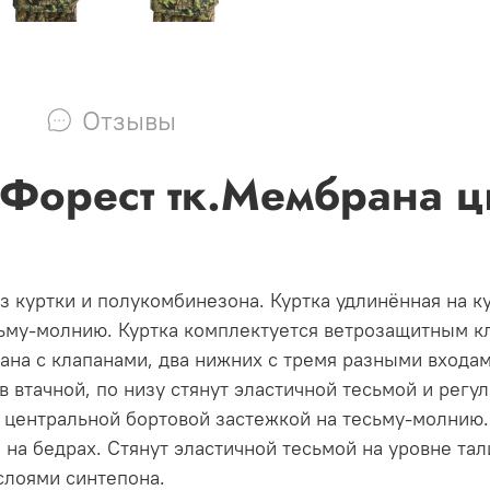
Отзывы
рест тк.Мембрана ц
з куртки и полукомбинезона. Куртка удлинённая на к
сьму-молнию. Куртка комплектуется ветрозащитным к
ана с клапанами, два нижних с тремя разными входам
в втачной, по низу стянут эластичной тесьмой и рег
центральной бортовой застежкой на тесьму-молнию.
на бедрах. Стянут эластичной тесьмой на уровне та
 слоями синтепона.