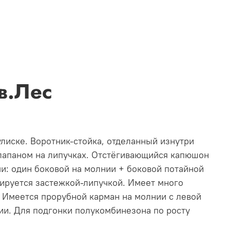
в.Лес
улиске. Воротник-стойка, отделанный изнутри
лапаном на липучках. Отстёгивающийся капюшон
и: один боковой на молнии + боковой потайной
улируется застежкой-липучкой. Имеет много
 Имеется прорубной карман на молнии с левой
лии. Для подгонки полукомбинезона по росту