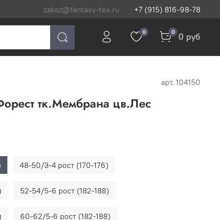
zakaz@fantasy-tex.ru
+7 (915) 816-98-78
0
0
0 руб
арт.
104150
Форест тк.Мембрана цв.Лес
)
48-50/3-4 рост (170-176)
)
52-54/5-6 рост (182-188)
)
60-62/5-6 рост (182-188)