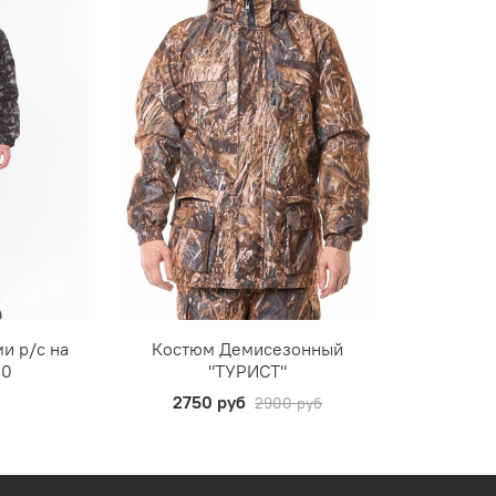
и р/c на
Костюм Демисезонный
20
"ТУРИСТ"
2750 руб
2900 руб