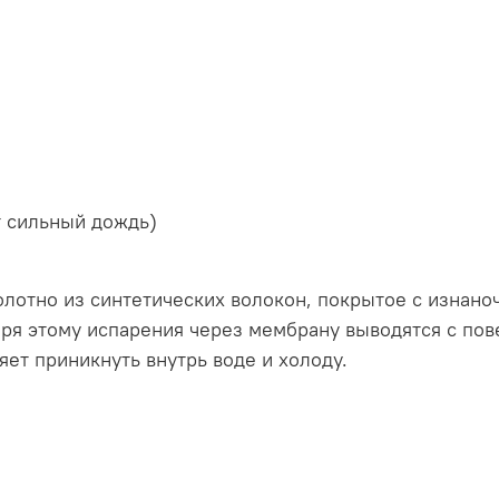
 сильный дождь)
олотно из синтетических волокон, покрытое с изнан
я этому испарения через мембрану выводятся с пове
ет приникнуть внутрь воде и холоду.