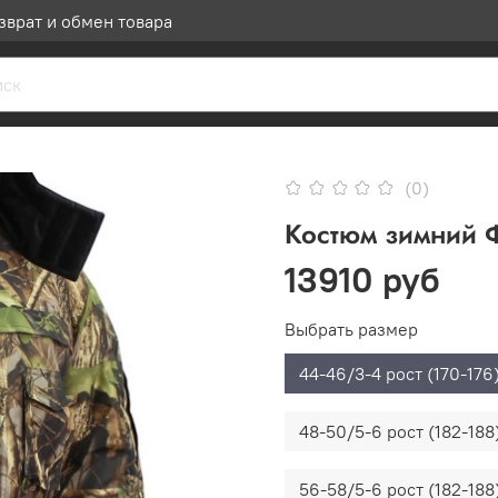
зврат и обмен товара
(0)
Костюм зимний 
13910 руб
Выбрать размер
44-46/3-4 рост (170-176
48-50/5-6 рост (182-188
56-58/5-6 рост (182-188