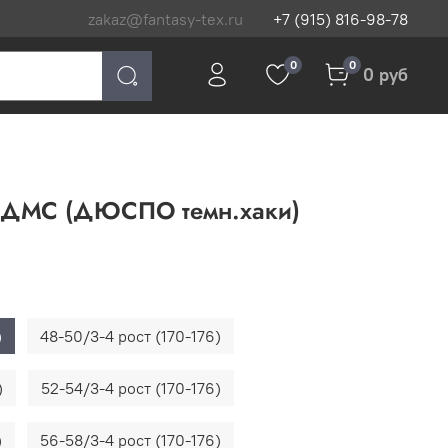
zakaz@fantasy-tex.ru
+7 (915) 816-98-78
0
0
0 руб
ДМС (ДЮСПО темн.хаки)
)
48-50/3-4 рост (170-176)
)
52-54/3-4 рост (170-176)
)
56-58/3-4 рост (170-176)