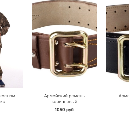
 костюм
Армейский ремень
Арме
акс
коричневый
1050 руб