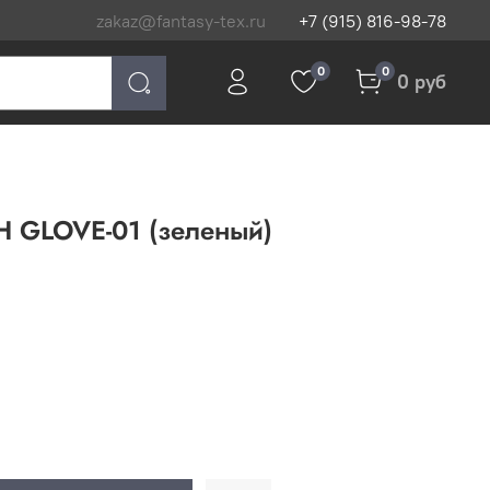
zakaz@fantasy-tex.ru
+7 (915) 816-98-78
0
0
0 руб
H GLOVE-01 (зеленый)