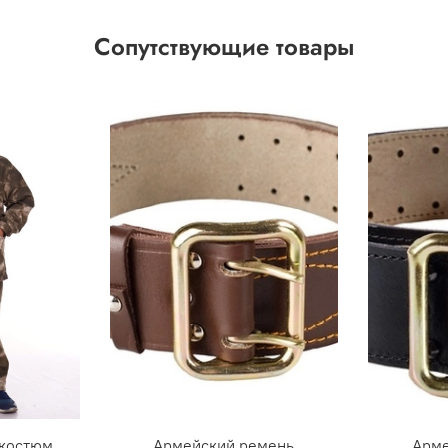
Сопутствующие товары
 костюм
Армейский ремень
Арме