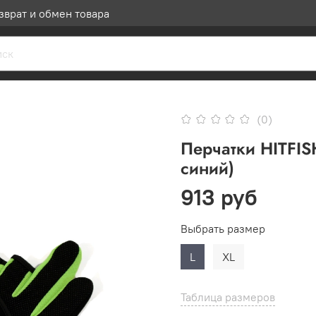
зврат и обмен товара
(0)
Перчатки HITFIS
синий)
913 руб
Выбрать размер
L
XL
Таблица размеров