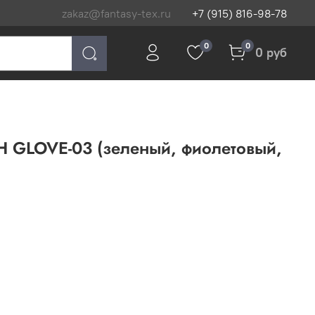
zakaz@fantasy-tex.ru
+7 (915) 816-98-78
0
0
0 руб
H GLOVE-03 (зеленый, фиолетовый,