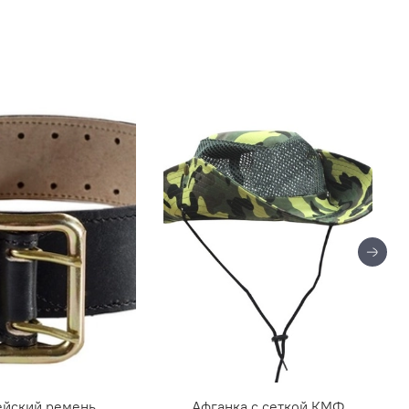
йский ремень
Афганка с сеткой КМФ