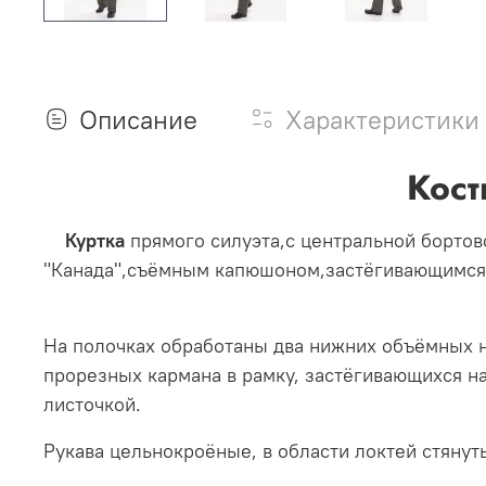
Описание
Характеристики
Кост
Куртка
прямого силуэта,с центральной борто
"Канада",съёмным капюшоном,застёгивающи
На полочках обработаны два нижних объёмных н
прорезных кармана в рамку, застёгивающихся н
листо
Рукава цельнокроёные, в области локтей стянут