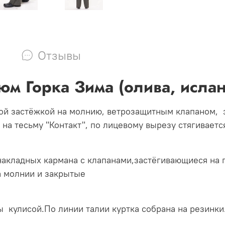
Отзывы
юм Горка Зима (олива, исла
вой застёжкой на молнию, ветрозащитным клапаном,
мся на тесьму "Контакт", по лицевому вырез
акладных кармана с клапанами,застёгивающиеся на п
а молнии и закрытые
чкой.
ы кулисой.По линии талии куртка собрана на резинки