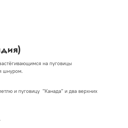
ндия)
 застёгивающимся на пуговицы
у стягивается шнуром.
етлю и пуговицу "Канада" и два верхних
.