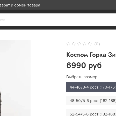
зврат и обмен товара
(0)
Костюм Горка Зи
6990 руб
Выбрать размер
44-46/3-4 рост (170-176
48-50/5-6 рост (182-188
52-54/5-6 рост (182-188