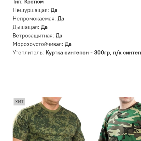
Тип:
Костюм
Нешуршащая:
Да
Непромокаемая:
Да
Дышащая:
Да
Ветрозащитная:
Да
Морозоустойчивая:
Да
Утеплитель:
Куртка синтепон - 300гр, п/к синте
ХИТ