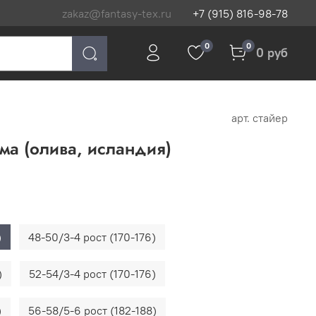
zakaz@fantasy-tex.ru
+7 (915) 816-98-78
0
0
0 руб
арт.
стайер
ма (олива, исландия)
)
48-50/3-4 рост (170-176)
)
52-54/3-4 рост (170-176)
)
56-58/5-6 рост (182-188)