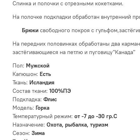
Спинка и полочки с отрезными кокетками.
На полочке подкладки обработан внутренний пр
Брюки
свободного покроя с гульфом,застёг
На передних половинках обработаны два карман
застёгивающиеся на петлю и пуговицу"Канада"
Пол:
Мужской
Капюшон:
Есть
Ткань:
Исландия
Состав ткани:
100%ПЭ
Подкладка:
Флис
Модель:
Горка
Температурный режим:
от -7 до -30 гр.С
Назначение:
Охота, рыбалка, туризм
Сезон:
Зима