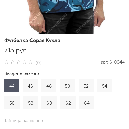
Футболка Серая Кукла
715 руб
арт.
610344
(0)
Выбрать размер
44
46
48
50
52
54
56
58
60
62
64
Таблица размеров