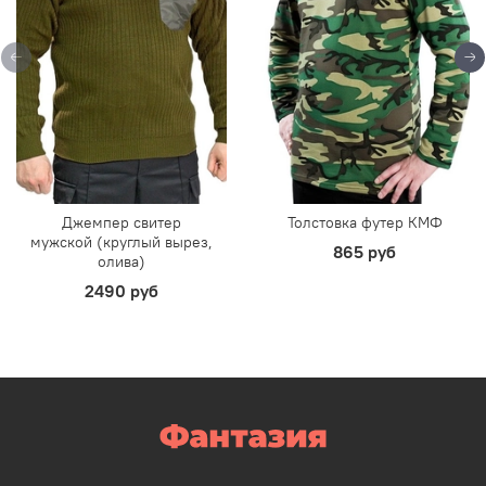
Джемпер свитер
Толстовка футер КМФ
мужской (круглый вырез,
865 руб
олива)
2490 руб