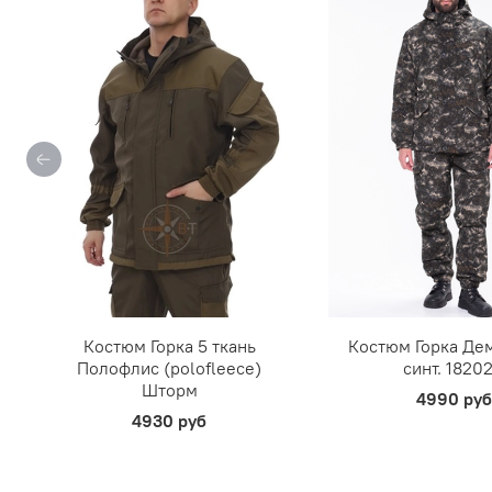
Костюм Горка 5 ткань
Костюм Горка Дем
Полофлис (polofleece)
синт. 1820
Шторм
4990 руб
4930 руб