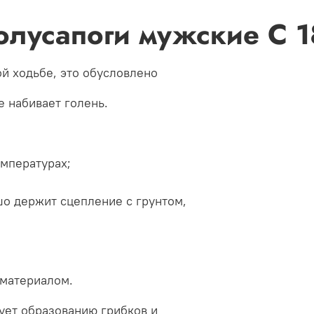
олусапоги мужские С 1
й ходьбе, это обусловлено
е набивает голень.
емпературах;
о держит сцепление с грунтом,
 материалом.
ует образованию грибков и