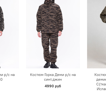
и р/c на
Костюм Горка Деми р/c на
Костю
20
синт.джин
деми
С(тк
4990 руб
Исла