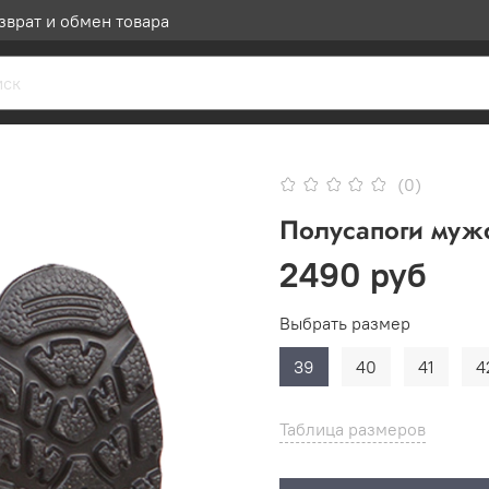
зврат и обмен товара
(0)
Полусапоги муж
2490 руб
Выбрать размер
39
40
41
4
Таблица размеров