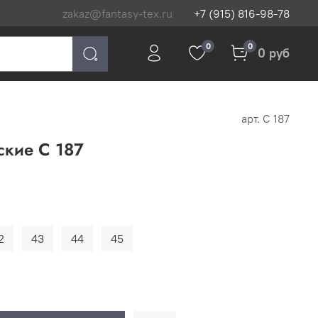
zakaz@fantasy-tex.ru
+7 (915) 816-98-78
0
0
0 руб
арт.
С 187
ские С 187
2
43
44
45