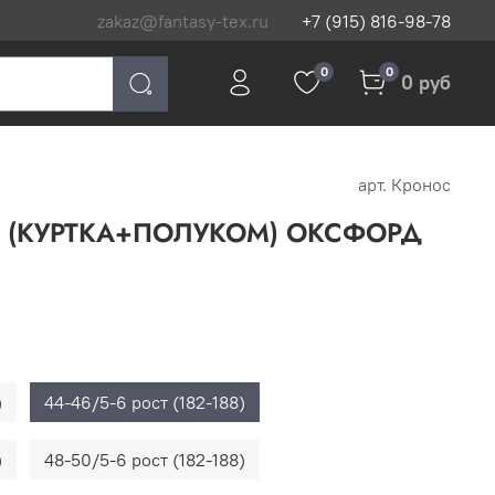
zakaz@fantasy-tex.ru
+7 (915) 816-98-78
0
0
0 руб
арт.
Кронос
(КУРТКА+ПОЛУКОМ) ОКСФОРД
)
44-46/5-6 рост (182-188)
)
48-50/5-6 рост (182-188)