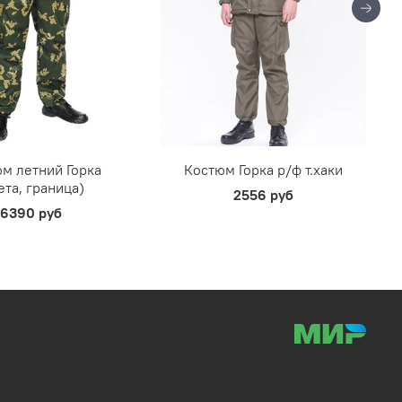
м летний Горка
Костюм Горка р/ф т.хаки
ета, граница)
2556 руб
6390 руб