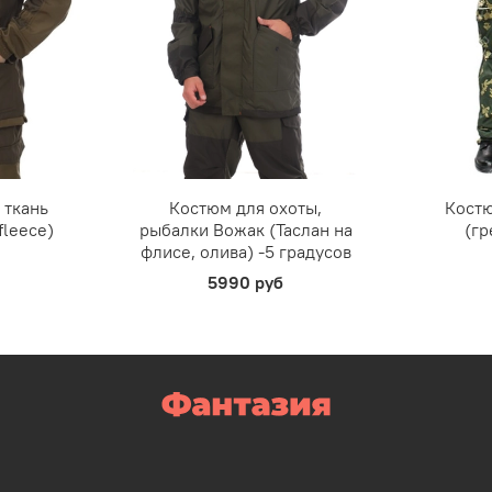
 ткань
Костюм для охоты,
Костю
fleece)
рыбалки Вожак (Таслан на
(гр
флисе, олива) -5 градусов
5990 руб